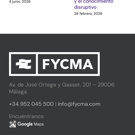
y el conocimiento
4 junio, 2026
disruptivo
26 febrero, 2026
Av. de José Ortega y Gasset, 201 – 29006
Málaga
+34 952 045 500
|
info@fycma.com
Encuéntranos: