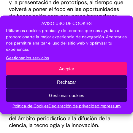
y la presentación de prototipos, al tiempo que
volverá a poner el foco en las oportunidades
de financiación para proyectos innovadores,
así como en las convocatorias específicas
AVISO USO DE COOKIES
para el emprendimiento, la inversión y el
Utilizamos cookies propias y de terceros que nos ayudan a
talento. En este sentido, el encuentro volverá a
proporcionarte la mejor experiencia de navegación. Aceptarlas
dar protagonismo a las empresas emergentes
nos permitirá analizar el uso del sitio web y optimizar tu
experiencia.
en la cuarta edición de la Open
Call for Star-
tups
, donde compañías de distintos países
Gestionar los servicios
con proyectos en materia de
deep tech
Aceptar
tendrán la oportunidad de aumentar su
visibilidad ante inversores nacionales e
Rechazar
internacionales expertos en el sector. El
evento continúa igualmente con su apoyo a la
Gestionar cookies
divulgación científica con la convocatoria del
IX Premio de Periodismo ‘Foro Transfiere’, en el
Política de Cookies
Declaración de privacidad
Impressum
que se reconocerán las mejores aportaciones
del ámbito periodístico a la difusión de la
ciencia, la tecnología y la innovación.