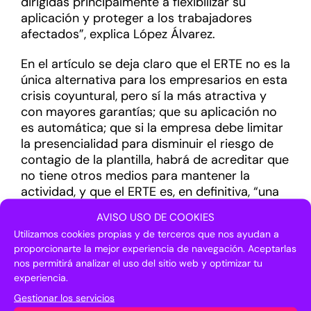
dirigidas principalmente a flexibilizar su
aplicación y proteger a los trabajadores
afectados”, explica López Álvarez.
En el artículo se deja claro que el ERTE no es la
única alternativa para los empresarios en esta
crisis coyuntural, pero sí la más atractiva y
con mayores garantías; que su aplicación no
es automática; que si la empresa debe limitar
la presencialidad para disminuir el riesgo de
contagio de la plantilla, habrá de acreditar que
no tiene otros medios para mantener la
actividad, y que el ERTE es, en definitiva, “una
forma de trasladar al Estado algunos de los
AVISO USO DE COOKIES
costes que esta situación de fuerza mayor
Utilizamos cookies propias y de terceros que nos ayudan a
genera, y solo mientras esta se mantenga”,
proporcionarte la mejor experiencia de navegación. Aceptarlas
apunta López Álvarez.
nos permitirá analizar el uso del sitio web y optimizar tu
experiencia.
Gestionar los servicios