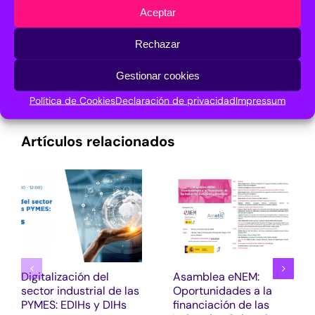
Aceptar
Rechazar
¡Comparte en tus redes sociales!
Facebook
X
LinkedIn
Pinterest
Correo
Gestionar cookies
electrónico
Política de Cookies
Declaración de privacidad
Impressum
Artículos relacionados
Digitalización del
Asamblea eNEM:
sector industrial de las
Oportunidades a la
PYMES: EDIHs y DIHs
financiación de las