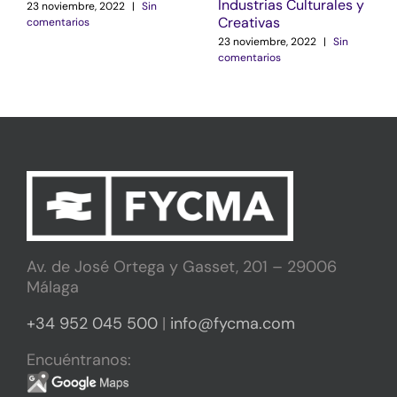
Industrias Culturales y
23 noviembre, 2022
|
Sin
Creativas
comentarios
23 noviembre, 2022
|
Sin
comentarios
Av. de José Ortega y Gasset, 201 – 29006
Málaga
+34 952 045 500
|
info@fycma.com
Encuéntranos: