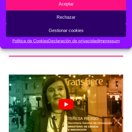
Aceptar
Rechazar
Gestionar cookies
Entrevistas 2020
Política de Cookies
Declaración de privacidad
Impressum