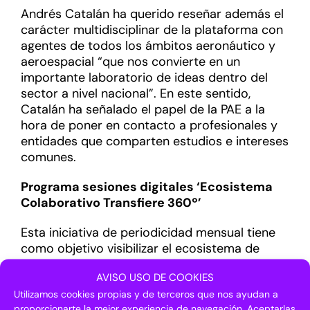
Andrés Catalán ha querido reseñar además el
carácter multidisciplinar de la plataforma con
agentes de todos los ámbitos aeronáutico y
aeroespacial “que nos convierte en un
importante laboratorio de ideas dentro del
sector a nivel nacional”. En este sentido,
Catalán ha señalado el papel de la PAE a la
hora de poner en contacto a profesionales y
entidades que comparten estudios e intereses
comunes.
Programa sesiones digitales ‘Ecosistema
Colaborativo Transfiere 360º’
Esta iniciativa de periodicidad mensual tiene
como objetivo visibilizar el ecosistema de
innovación nacional a través de trabajos,
AVISO USO DE COOKIES
casos de éxito y proyectos que son ejemplo
Utilizamos cookies propias y de terceros que nos ayudan a
de transferencia del conocimiento,
proporcionarte la mejor experiencia de navegación. Aceptarlas