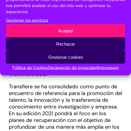
emprendimiento innovador o promoción de la
nos permitirá analizar el uso del sitio web y optimizar tu
investigación y la innovación. Aunque las
experiencia.
sesiones son de carácter privado, se
Gestionar los servicios
seleccionarán algunos casos de éxito para
compartirlos en abierto en la plataforma
Aceptar
virtual de Transfiere 360º que se puede
consultar
aquí
. En este programa participan
Rechazar
agentes de las más de 120 entidades y
principales actores del I+D+i que constituyen
Gestionar cookies
el Comité Organizador de Transfiere.
Política de Cookies
Declaración de privacidad
Impressum
Transfiere 2021
Transfiere se ha consolidado como punto de
encuentro de referencia para la promoción del
talento, la innovación y la trasferencia de
conocimiento entre investigación y empresa.
En su edición 2021 pondrá el foco en los
planes de recuperación con el objetivo de
profundizar de una manera más amplia en los