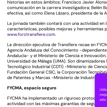
historias en estos ámbitos; Francisco Javier Alon
comunicación en la carrera investigadora; Belén B
efectiva, así como Elena Lázaro, presidenta de la 
La jornada también contará con una actividad en l
características, posibles mejoras y herramientas p
www.forotransfiere.com
.
La dirección ejecutiva de Transfiere recae en FYC
Agencia Andaluza del Conocimiento -dependiente d
Andalucía- y el Ministerio de Ciencia e Innovación
Universidad de Málaga (UMA). Son dinamizadores la
Tecnológico Industrial (CDTI) -Ministerio de Cien
Fundación General CSIC, la Corporación Tecnológic
de Patentes y Marcas -Ministerio de Industria, C
FYCMA, espacio seguro
Util
mejo
FYCMA ha implementado un riguroso protocolo para
siti
actividad con las máximas garantías de seguridad 