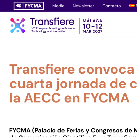
Saltar
Media
Newsletter
Contacto
al
contenido
Transfiere convoca
cuarta jornada de 
la AECC en FYCMA
FYCMA (Palacio de Ferias y Congresos de M