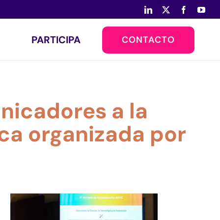
LinkedIn
X
Facebook
You
PARTICIPA
CONTACTO
nicadores a la
ica organizada por