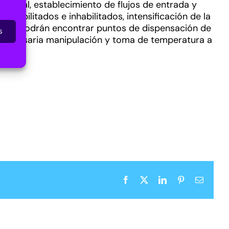
ersonal, establecimiento de flujos de entrada y
os habilitados e inhabilitados, intensificación de la
to, se podrán encontrar puntos de dispensación de
s
 de necesaria manipulación y toma de temperatura a
Facebook
X
LinkedIn
Pinterest
Correo
electrón