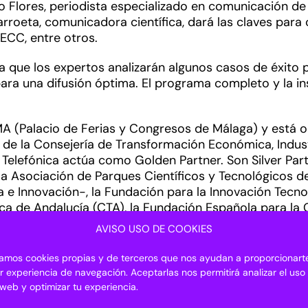
so Flores, periodista especializado en comunicación de
arroeta, comunicadora científica, dará las claves par
AECC, entre otros.
a que los expertos analizarán algunos casos de éxito 
ara una difusión óptima. El programa completo y la in
MA (Palacio de Ferias y Congresos de Málaga) y está 
e la Consejería de Transformación Económica, Indust
. Telefónica actúa como Golden Partner. Son Silver Par
 Asociación de Parques Científicos y Tecnológicos de
cia e Innovación-, la Fundación para la Innovación Tec
a de Andalucía (CTA), la Fundación Española para la Ci
omercio y Turismo- y Málaga TechPark.
AVISO USO DE COOKIES
izamos cookies propias y de terceros que nos ayudan a proporcionarte
r experiencia de navegación. Aceptarlas nos permitirá analizar el uso
 que organizadores, expositores, proveedores, partic
o web y optimizar tu experiencia.
durante los eventos presenciales celebrados en el re