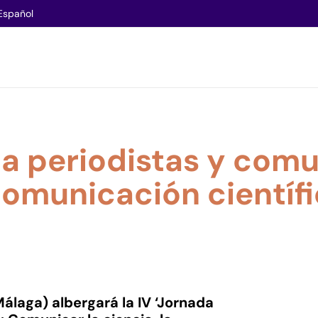
Español
 a periodistas y comu
comunicación científ
álaga) albergará la IV ‘Jornada