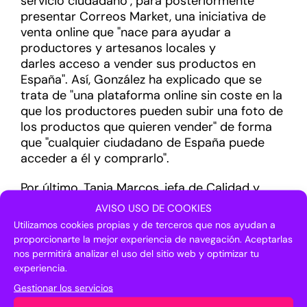
servicio ciudadano", para posteriormente
presentar Correos
Market
, una iniciativa de
venta online que "nace para ayudar a
productores y artesanos locales y
darle
s
acceso a vender sus productos en
España". Así, González ha explicado
que se
trata de "una plataforma online sin coste en la
que los productores pueden subir una foto de
los productos que quieren vender" de forma
que "cualquier ciudadano de España puede
acceder a él y comprarlo".
Por último,
Tania Marcos, jefa de Calidad y
Ciudades Inteligentes de la Asociación
AVISO USO DE COOKIES
Española de Normalización (UNE) ha incidido
Utilizamos cookies propias y de terceros que nos ayudan a
en que "todo el proceso de normalización y
proporcionarte la mejor experiencia de navegación. Aceptarlas
estandarización viene a construir una
nos permitirá analizar el uso del sitio web y optimizar tu
economía de escala que ayude a la evolución
experiencia.
de los mercados". Al respecto, Marcos ha
Gestionar los servicios
destacado que "es muy necesario que todas