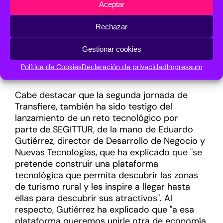
las partes implicadas en la cadena de valor de
Aceptar
un producto o servicio entiendan lo mismo y
Rechazar
eso es lo que consigue una norma, establecer
ese vocabulario y esa terminología". Asimismo,
Gestionar cookies
ha concluido que desde la asociación van a
"promover la normalización de las plataformas
Política de Cookies
Declaración de privacidad
Impressum
de economía colaborativa".
Cabe destacar que la
segunda jornada de
Transfiere, también ha sido testigo del
lanzamiento de
un
reto tecnológico
por
parte
de SEGIT
T
UR
,
de la mano de Eduardo
Gutiérrez,
director de Desarrollo de Negocio y
Nuevas Tecnologías
, que ha explicado que "se
pretende construir una plataforma
tecnológica que permita descubrir las zonas
de turismo rural y les inspire a llegar hasta
ellas para descubrir sus atractivos". Al
respecto, Gutiérrez ha explicado que "a
esa
plataforma queremos unirle otra de economía