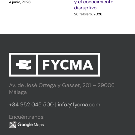
y el conocimiento
4 junio, 2026
disruptivo
26 febrero, 2026
Av. de José Ortega y Gasset, 201 – 29006
Málaga
+34 952 045 500
|
info@fycma.com
Encuéntranos: