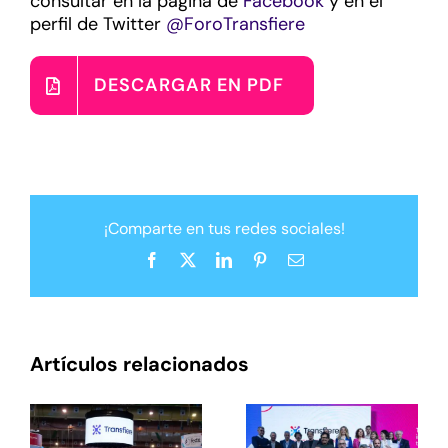
consultar en la página de
Facebook
y en el
perfil de Twitter
@ForoTransfiere
DESCARGAR EN PDF
¡Comparte en tus redes sociales!
Facebook
X
LinkedIn
Pinterest
Correo
electrónico
Artículos relacionados