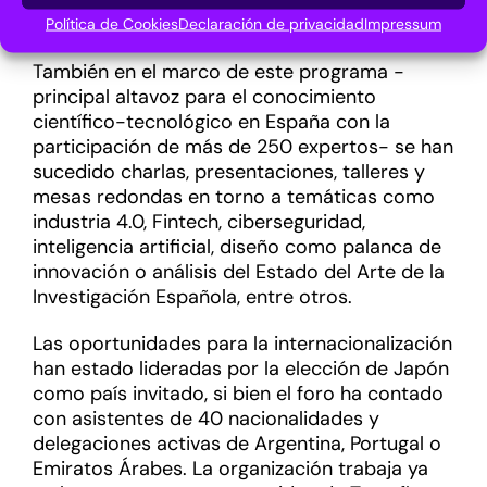
CEO de la consultora Mindset, Mónica
Quintana, entre otras.
Política de Cookies
Declaración de privacidad
Impressum
También en el marco de este programa -
principal altavoz para el conocimiento
científico-tecnológico en España con la
participación de más de 250 expertos- se han
sucedido charlas, presentaciones, talleres y
mesas redondas en torno a temáticas como
industria 4.0, Fintech, ciberseguridad,
inteligencia artificial, diseño como palanca de
innovación o análisis del Estado del Arte de la
Investigación Española, entre otros.
Las oportunidades para la internacionalización
han estado lideradas por la elección de Japón
como país invitado, si bien el foro ha contado
con asistentes de 40 nacionalidades y
delegaciones activas de Argentina, Portugal o
Emiratos Árabes. La organización trabaja ya