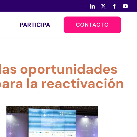
LinkedIn
X
Facebook
You
PARTICIPA
CONTACTO
 las oportunidades
ara la reactivación