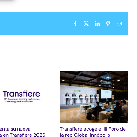
Facebook
X
LinkedIn
Pinterest
Correo
electrón
enta su nueva
Transfiere acoge el III Foro de
a en Transfiere 2026
la red Global Innópolis