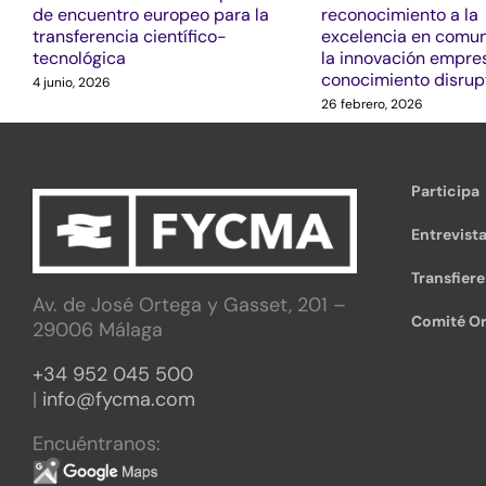
de encuentro europeo para la
reconocimiento a la
transferencia científico-
excelencia en comun
tecnológica
la innovación empres
conocimiento disrup
4 junio, 2026
26 febrero, 2026
Participa
Entrevista
Transfier
Av. de José Ortega y Gasset, 201 –
Comité Or
29006 Málaga
+34 952 045 500
|
info@fycma.com
Encuéntranos: