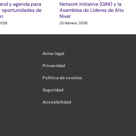
tand y agenda para
Network Initiative (GINI) y la
 oportunidades de
Asamblea de Líderes de Alto
ón
Nivel
 2026
25 febrero, 2026
Aviso legal
Privacidad
Política de cookies
Seguridad
Accesibilidad