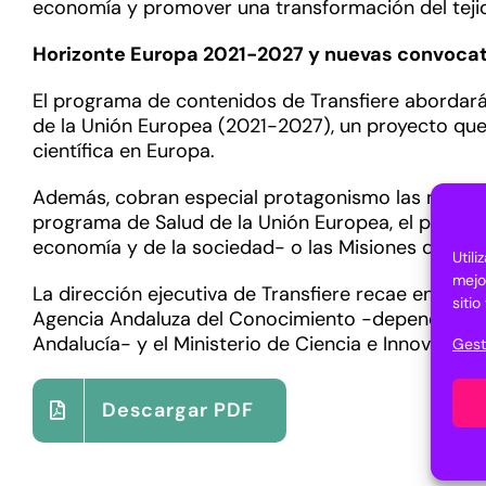
economía y promover una transformación del tejid
Horizonte Europa 2021-2027 y nuevas convocat
El programa de contenidos de Transfiere abordará
de la Unión Europea (2021-2027), un proyecto que t
científica en Europa.
Además, cobran especial protagonismo las nuevas 
programa de Salud de la Unión Europea, el progr
economía y de la sociedad- o las Misiones de Cien
Util
mejo
La dirección ejecutiva de Transfiere recae en FYC
siti
Agencia Andaluza del Conocimiento -dependiente d
Andalucía- y el Ministerio de Ciencia e Innovación
Gest
Descargar PDF