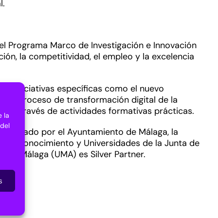
l.
el Programa Marco de Investigación e Innovación
ón, la competitividad, el empleo y la excelencia
 a iniciativas específicas como el nuevo
 el proceso de transformación digital de la
s a través de actividades formativas prácticas.
 la
 del
organizado por el Ayuntamiento de Málaga, la
ria, Conocimiento y Universidades de la Junta de
d de Málaga (UMA) es Silver Partner.
s