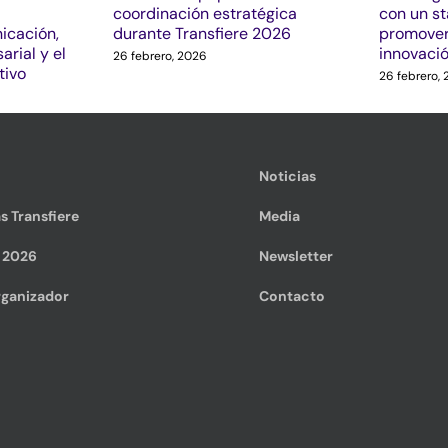
coordinación estratégica
con un s
icación,
durante Transfiere 2026
promover
arial y el
innovaci
26 febrero, 2026
tivo
26 febrero,
Noticias
s Transfiere
Media
e 2026
Newsletter
ganizador
Contacto