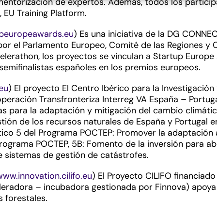
mentorización de expertos. Además, todos los partic
 EU Training Platform.
peuropeawards.eu
) Es una iniciativa de la DG CONNE
por el Parlamento Europeo, Comité de las Regiones y 
elerathon, los proyectos se vinculan a Startup Europ
mifinalistas españoles en los premios europeos.
.eu
) El proyecto El Centro Ibérico para la Investigació
peración Transfronteriza Interreg VA España – Portug
as para la adaptación y mitigación del cambio climáti
stión de los recursos naturales de España y Portugal e
tico 5 del Programa POCTEP: Promover la adaptación a
Programa POCTEP, 5B: Fomento de la inversión para abo
e sistemas de gestión de catástrofes.
www.innovation.cilifo.eu
) El Proyecto CILIFO financiad
celeradora – incubadora gestionada por Finnova) apoya
 forestales.