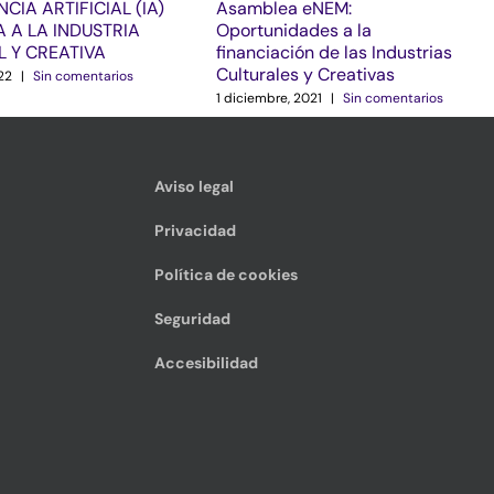
NCIA ARTIFICIAL (IA)
Asamblea eNEM:
 A LA INDUSTRIA
Oportunidades a la
L Y CREATIVA
financiación de las Industrias
Culturales y Creativas
22
|
Sin comentarios
1 diciembre, 2021
|
Sin comentarios
Aviso legal
Privacidad
Política de cookies
Seguridad
Accesibilidad