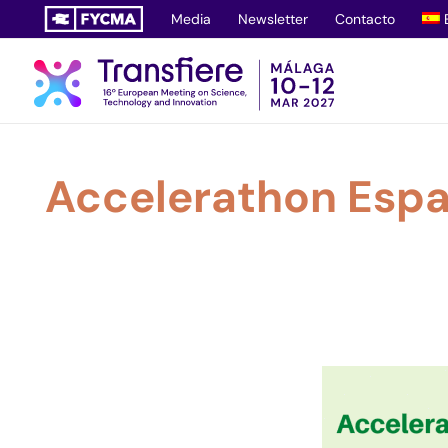
Saltar
Media
Newsletter
Contacto
al
contenido
Accelerathon Españ