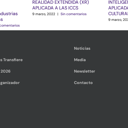
REALIDAD EXTENDIDA (XR)
INTELIGE
APLICADA A LAS ICCS
APLICADA
ndustrias
CULTURA
9 marzo, 2022
|
Sin comentarios
as
9 marzo, 20
 comentarios
Noticias
s Transfiere
Media
e 2026
Newsletter
ganizador
Contacto