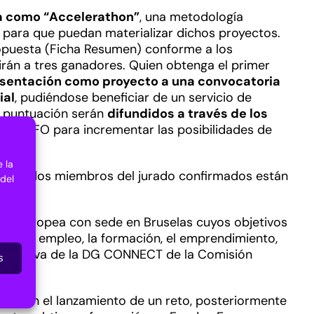
da como “Accelerathon”
, una metodología
s para que puedan materializar dichos proyectos.
ropuesta (Ficha Resumen) conforme a los
egirán a tres ganadores. Quien obtenga el primer
sentación como proyecto a una convocatoria
ial
, pudiéndose beneficiar de un servicio de
s puntuación serán
difundidos a través de los
– CILIFO para incrementar las posibilidades de
 la
stas y los miembros del jurado confirmados están
 del
ción europea con sede en Bruselas cuyos objetivos
mo el empleo, la formación, el emprendimiento,
 iniciativa de la DG CONNECT de la Comisión
s
za con el lanzamiento de un reto, posteriormente