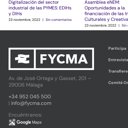
Digitalización del sector
Asamblea eNEM:
industrial de las PYMES: EDIHs
Oportunidades a la
y DIHs
financiación de las I
Culturales y Creativ
23 noviembre, 2022
|
Sin comentarios
23 noviembre, 2022
|
Sin
Participa
Entrevista
Transfier
Av. de José Ortega y Gasset, 201 –
Comité Or
29006 Málaga
+34 952 045 500
|
info@fycma.com
Encuéntranos: