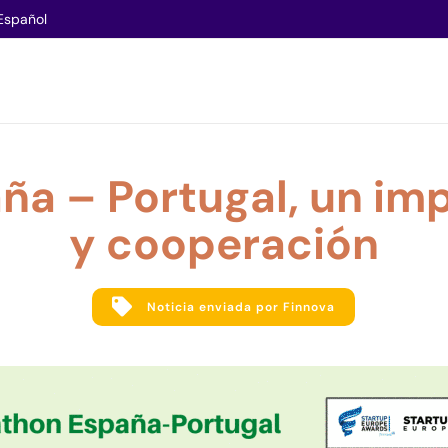
Español
a – Portugal, un im
y cooperación
Noticia enviada por Finnova