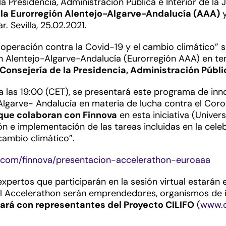
a Presidencia, Administración Pública e Interior de la
 la Eurorregión Alentejo-Algarve-Andalucía (AAA)
y
 Sevilla, 25.02.2021.
operación contra la Covid-19 y el cambio climático” se
ón Alentejo-Algarve-Andalucía (Eurorregión AAA) en t
Consejería de la Presidencia, Administración Públic
 las 19:00 (CET), se presentará este programa de inno
Algarve- Andalucía en materia de lucha contra el Coron
 que colaboran con Finnova
en esta iniciativa (Unive
ión e implementación de las tareas incluidas en la cel
cambio climático”.
m.com/finnova/presentacion-accelerathon-euroaaa
xpertos que participarán en la sesión virtual estarán 
del Accelerathon serán emprendedores, organismos de i
ará con representantes del Proyecto CILIFO
(
www.ci