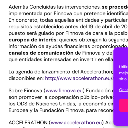
Además Concluidas las intervenciones,
se procede
implementada por Finnova que pretende identificar
En concreto, todas aquellas entidades y particul
requisitos establecidos antes del 19 de abril de 20
puesto será guiado por Finnova de cara a la posib
europea de interés
; quienes obtengan la segunda
información de ayudas financieras proporcionado
canales de comunicación
de Finnova y de la ace
que entidades interesadas en invertir en ellas las
Util
La agenda de lanzamiento del Accelerathon; los r
mejo
disponibles en:
http://www.accelerathon.eu/acce
siti
Gest
Sobre Finnova (
www.finnova.eu
) Fundación europe
son promover la cooperación público-privada
med
los ODS de Naciones Unidas, la economía circular,
Europea y la Fundación Finnova, para reconocer a 
ACCELERATHON (
www.accelerathon.eu
) Accelera