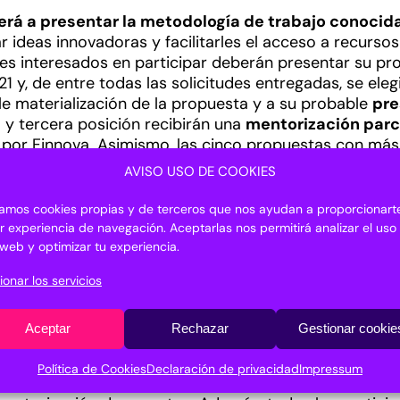
rá a presentar la metodología de trabajo conoci
 ideas innovadoras y facilitarles el acceso a recurso
ares interesados en participar deberán presentar su p
21 y, de entre todas las solicitudes entregadas, se el
le materialización de la propuesta y a su probable
pre
 y tercera posición recibirán una
mentorización parc
 por Finnova. Asimismo, las cinco propuestas con má
leradora/incubadora Firefighting Open Innovation Lab 
AVISO USO DE COOKIES
 conozcan.
izamos cookies propias y de terceros que nos ayudan a proporcionarte
equisitos establecidos para la presentación de propue
r experiencia de navegación. Aceptarlas nos permitirá analizar el uso
lerathon-espana-portugal-euroaaa
o web y optimizar tu experiencia.
ionar los servicios
a para la financiación de la innovación. Es una funda
iante la innovación para abordar retos sociales
co
 etc. Finnova organiza los Startup Europe Awards, una
Aceptar
Rechazar
Gestionar cookie
las mejores Startups europeas en el ámbito social.
Política de Cookies
Declaración de privacidad
Impressum
thon es una metodología de innovación abierta comien