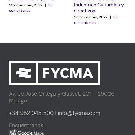
Industrias Culturales y
23 noviembre, 2022
|
Sin
Creativas
comentarios
23 noviembre, 2022
|
Sin
comentarios
Av. de José Ortega y Gasset, 201 – 29006
Málaga
+34 952 045 500
|
info@fycma.com
Encuéntranos: