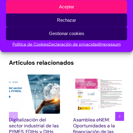
Aceptar
Rechazar
¡Comparte en tus redes sociales!
Facebook
X
LinkedIn
Pinterest
Correo
Gestionar cookies
electrónico
Política de Cookies
Declaración de privacidad
Impressum
Artículos relacionados
Digitalización del
Asamblea eNEM:
sector industrial de las
Oportunidades a la
PYMES: EDIHs y DIHs
financiación de las