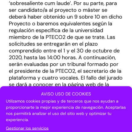
‘sobresaliente cum laude’. Por su parte, para
ser candidato/a al proyecto o máster se
deberá haber obtenido un 9 sobre 10 en dicho
Proyecto o baremos equivalentes según la
regulación específica de la universidad
miembro de la PTECO2 de que se trate. Las
solicitudes se entregarán en el plazo
comprendido entre el 1 y el 30 de octubre de
2020, hasta las 14:00 horas. A continuación,
serán evaluadas por un tribunal formado por
el presidente de la PTECO2, el secretario de la
plataforma y cuatro vocales. El fallo del jurado
se dará a conocer en la página web de la
PTECO2 antes del 20 de noviembre de 2020
AVISO USO DE COOKIES
para ambas categorías, siendo irrevocable.
Utilizamos cookies propias y de terceros que nos ayudan a
Para más información se puede consultar la
proporcionarte la mejor experiencia de navegación. Aceptarlas
página web de PTECO2:
www.pteco2.es
nos permitirá analizar el uso del sitio web y optimizar tu
experiencia.
Gestionar los servicios