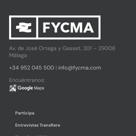
Av. de José Ortega y Gasset, 201 – 29006
Málaga
+34 952 045 500
|
info@fycma.com
Encuéntranos:
Participa
Entrevistas Transfiere