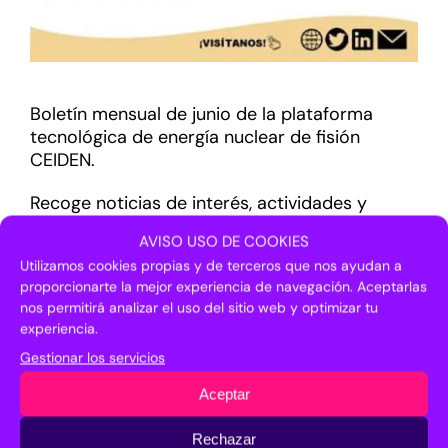
Boletín mensual de junio de la plataforma
tecnológica de energía nuclear de fisión
CEIDEN.
Recoge noticias de interés, actividades y
personaje destacado.
AVISO USO DE COOKIES
Utilizamos cookies propias y de terceros que nos ayudan a
proporcionarte la mejor experiencia de navegación. Aceptarlas
nos permitirá analizar el uso del sitio web y optimizar tu
experiencia.
Gestionar los servicios
¡Comparte en tus redes sociales!
Aceptar
Facebook
X
LinkedIn
Pinterest
Correo
electrónico
Rechazar