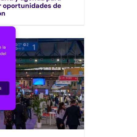
 oportunidades de
ón
 la
 del
s