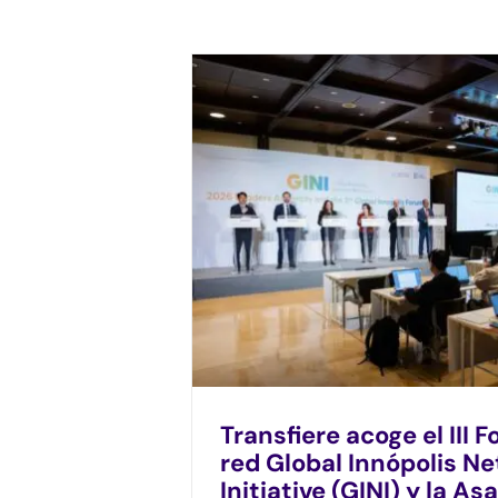
Transfiere acoge el III F
red Global Innópolis N
Initiative (GINI) y la A