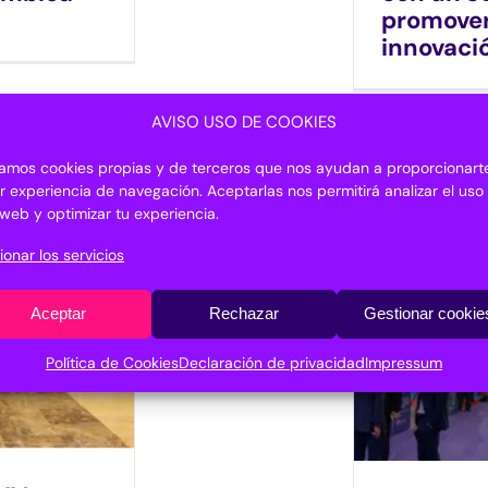
promover
innovaci
AVISO USO DE COOKIES
izamos cookies propias y de terceros que nos ayudan a proporcionarte
r experiencia de navegación. Aceptarlas nos permitirá analizar el uso
o web y optimizar tu experiencia.
ionar los servicios
Aceptar
Rechazar
Gestionar cookie
Política de Cookies
Declaración de privacidad
Impressum