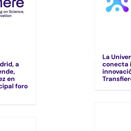
La Unive
rid, a
conecta 
ende,
innovaci
ez en
Transfie
cipal foro