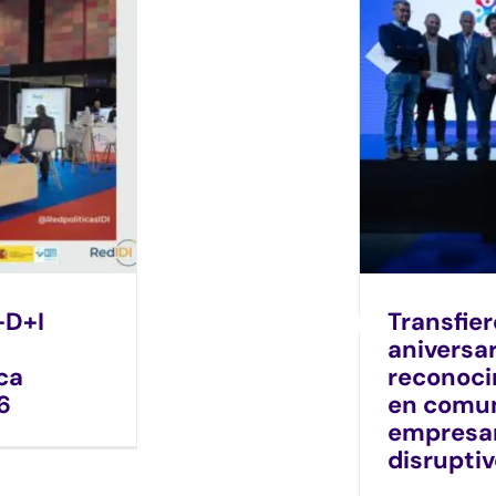
+D+I
Transfie
aniversa
ca
reconoci
6
en comun
empresar
disrupti