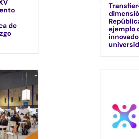
 XV
Transfie
iento
dimensió
Repúblic
ca de
ejemplo 
azgo
innovado
universi