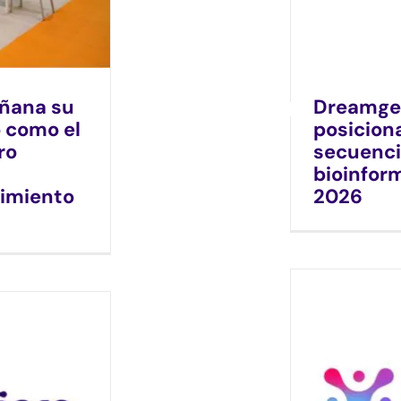
añana su
Dreamgen
 como el
posicion
ro
secuenci
bioinform
cimiento
2026