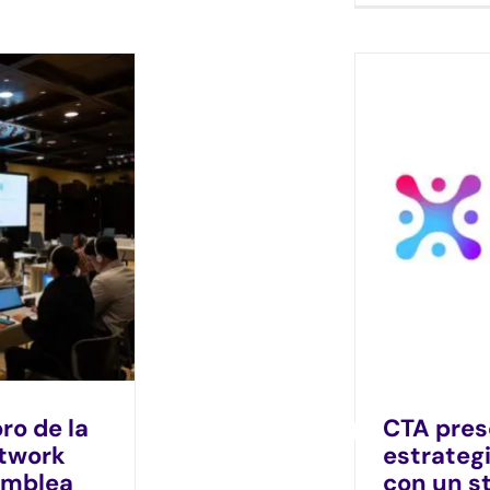
oro de la
CTA pres
etwork
estrateg
samblea
con un s