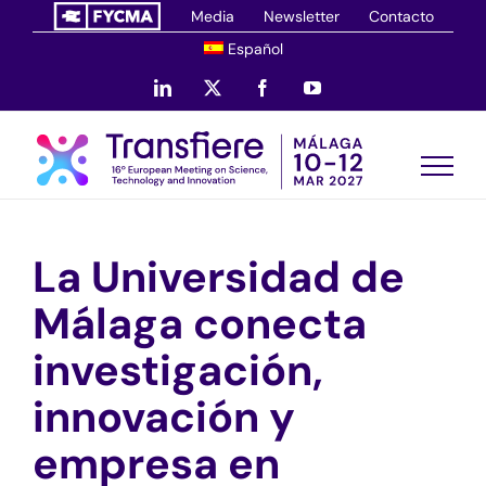
Saltar
Media
Newsletter
Contacto
al
Español
contenido
LinkedIn
X
Facebook
YouTube
La Universidad de
Málaga conecta
investigación,
innovación y
empresa en