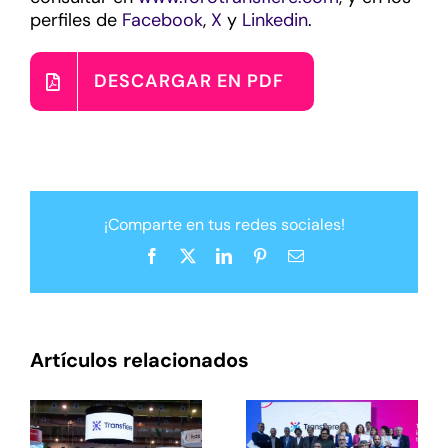
perfiles de
Facebook
,
X
y
Linkedin
.
DESCARGAR EN PDF
¡Comparte en tus redes sociales!
Facebook
X
LinkedIn
Pinterest
Correo
electrónico
Artículos relacionados