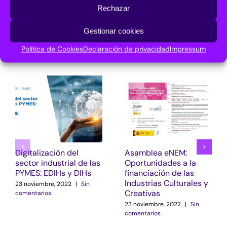
Facebook
X
LinkedIn
Pinterest
Correo
Rechazar
electrónico
Gestionar cookies
Política de Cookies
Declaración de privacidad
Impressum
Artículos relacionados
Digitalización del
Asamblea eNEM:
sector industrial de las
Oportunidades a la
PYMES: EDIHs y DIHs
financiación de las
Industrias Culturales y
23 noviembre, 2022
|
Sin
Creativas
comentarios
23 noviembre, 2022
|
Sin
comentarios