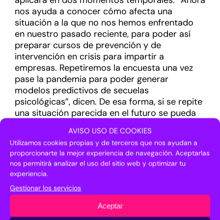
aplicará en dos momentos temporales. “Ahora
nos ayuda a conocer cómo afecta una
situación a la que no nos hemos enfrentado
en nuestro pasado reciente, para poder así
preparar cursos de prevención y de
intervención en crisis para impartir a
empresas. Repetiremos la encuesta una vez
pase la pandemia para poder generar
modelos predictivos de secuelas
psicológicas”, dicen. De esa forma, si se repite
una situación parecida en el futuro se pueda
dar atención psicológica específica e
AVISO USO DE COOKIES
inmediata a ese profesional».
Utilizamos cookies propias y de terceros que nos ayudan a
proporcionarte la mejor experiencia de navegación. Aceptarlas
nos permitirá analizar el uso del sitio web y optimizar tu
experiencia.
Gestionar los servicios
Aceptar
¡Comparte en tus redes sociales!