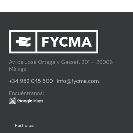
Av. de José Ortega y Gasset, 201 – 29006
Málaga
+34 952 045 500
|
info@fycma.com
Encuéntranos:
Participa