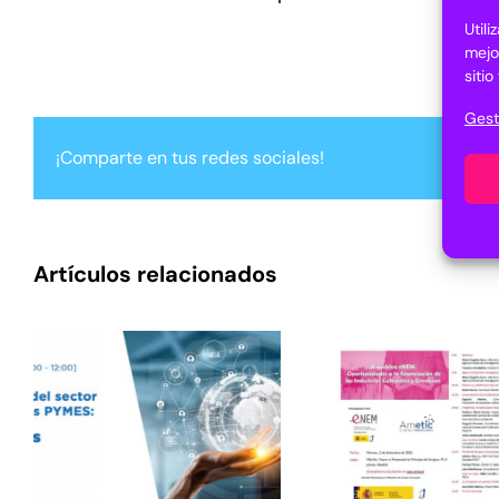
Util
mejo
siti
Gest
¡Comparte en tus redes sociales!
Artículos relacionados