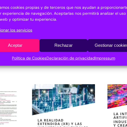
izamos cookies propias y de terceros que nos ayudan a proporcionarte
r experiencia de navegación. Aceptarlas nos permitirá analizar el uso
o web y optimizar tu experiencia.
ionar los servicios
Aceptar
Rechazar
Gestionar cookie
Política de Cookies
Declaración de privacidad
Impressum