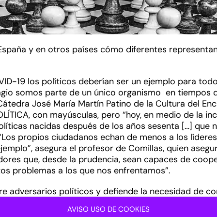
España y en otros países cómo diferentes representan
D-19 los políticos deberían ser un ejemplo para todo
gio somos parte de un único organismo en tiempos d
Cátedra José María Martín Patino de la Cultura del En
ÍTICA, con mayúsculas, pero “hoy, en medio de la incer
líticas nacidas después de los años sesenta […] que 
 “Los propios ciudadanos echan de menos a los líderes
mplo”, asegura el profesor de Comillas, quien asegura 
ores que, desde la prudencia, sean capaces de cooper
otos problemas a los que nos enfrentamos”.
tre adversarios políticos y defiende la necesidad de c
a insulto personal tan presentes en estos días en el di
AVISO USO DE COOKIES