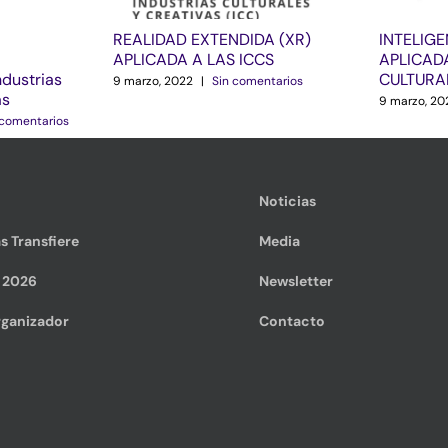
REALIDAD EXTENDIDA (XR)
INTELIGE
APLICADA A LAS ICCS
APLICADA
ndustrias
CULTURA
9 marzo, 2022
|
Sin comentarios
as
9 marzo, 20
 comentarios
Noticias
s Transfiere
Media
e 2026
Newsletter
ganizador
Contacto