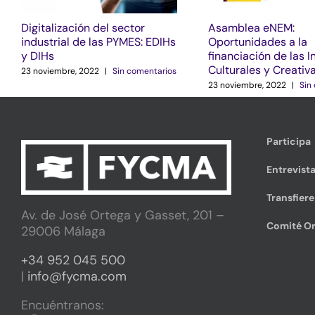
Digitalización del sector
Asamblea eNEM:
industrial de las PYMES: EDIHs
Oportunidades a la
y DIHs
financiación de las I
Culturales y Creativ
23 noviembre, 2022
|
Sin comentarios
23 noviembre, 2022
|
Sin
Participa
Entrevista
Transfier
Av. de José Ortega y Gasset, 201 –
Comité Or
29006 Málaga
+34 952 045 500
|
info@fycma.com
Encuéntranos: