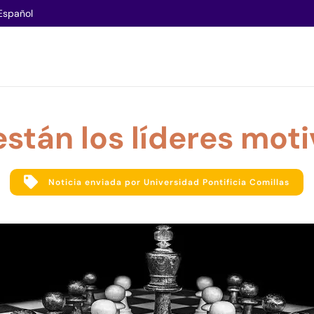
Español
stán los líderes mot
Noticia enviada por Universidad Pontificia Comillas