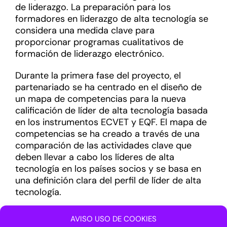
de liderazgo. La preparación para los
formadores en liderazgo de alta tecnología se
considera una medida clave para
proporcionar programas cualitativos de
formación de liderazgo electrónico.
Durante la primera fase del proyecto, el
partenariado se ha centrado en el diseño de
un mapa de competencias para la nueva
calificación de líder de alta tecnología basada
en los instrumentos ECVET y EQF. El mapa de
competencias se ha creado a través de una
comparación de las actividades clave que
deben llevar a cabo los líderes de alta
tecnología en los países socios y se basa en
una definición clara del perfil de líder de alta
tecnología.
En paralelo con la finalización de la primera
AVISO USO DE COOKIES
fase, el Parque Tecnológico de Andalucía está