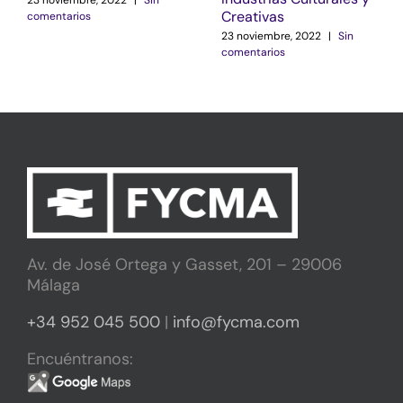
Creativas
comentarios
23 noviembre, 2022
|
Sin
comentarios
Av. de José Ortega y Gasset, 201 – 29006
Málaga
+34 952 045 500
|
info@fycma.com
Encuéntranos: