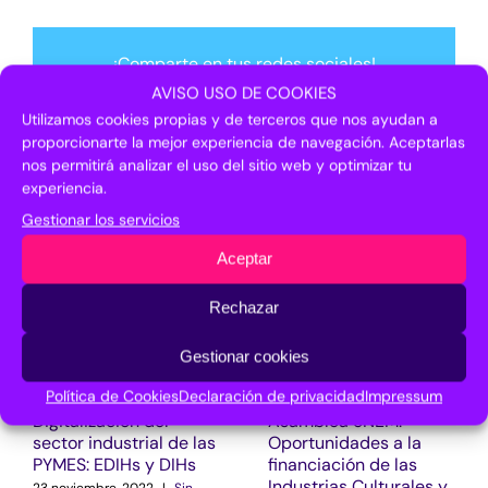
¡Comparte en tus redes sociales!
AVISO USO DE COOKIES
Facebook
X
LinkedIn
Pinterest
Correo
electrónico
Utilizamos cookies propias y de terceros que nos ayudan a
proporcionarte la mejor experiencia de navegación. Aceptarlas
nos permitirá analizar el uso del sitio web y optimizar tu
experiencia.
Artículos relacionados
Gestionar los servicios
Aceptar
Rechazar
Gestionar cookies
Política de Cookies
Declaración de privacidad
Impressum
Digitalización del
Asamblea eNEM:
sector industrial de las
Oportunidades a la
PYMES: EDIHs y DIHs
financiación de las
Industrias Culturales y
23 noviembre, 2022
|
Sin