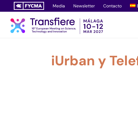
Saltar
Media
Newsletter
Contacto
al
contenido
iUrban y Tele