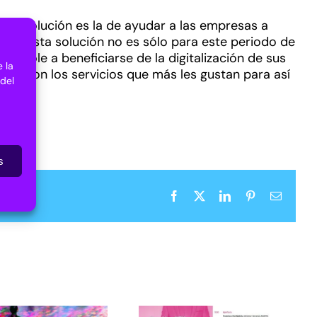
esta solución es la de ayudar a las empresas a
Pero esta solución no es sólo para este periodo de
índole a beneficiarse de la digitalización de sus
 la
uáles son los servicios que más les gustan para así
 del
s
Facebook
X
LinkedIn
Pinterest
Correo
electrón