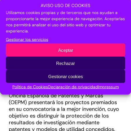
los avances en temas vinculados a la salud y
AVISO USO DE COOKIES
la innovación -con el foco en cuestiones
Utilizamos cookies propias y de terceros que nos ayudan a
como el envejecimiento activo y saludable o
proporcionarte la mejor experiencia de navegación. Aceptarlas
en el ámbito farmacéutico y biotecnológico-,
nos permitirá analizar el uso del sitio web y optimizar tu
el agua y la sequía.
experiencia.
Gestionar los servicios
También destaca el área de la investigación y
la transferencia del conocimiento entre el
Aceptar
ámbito académico y la industria que,
permitirá, por ejemplo, poner en común el
Rechazar
estado de situación entre Europa y LATAM.
Asimismo, se desarrollarán unas sesiones
Gestionar cookies
especializadas de los Institutos de
Política de Cookies
Declaración de privacidad
Impressum
Investigación de la Universidad de Málaga y la
Oficina Española de Patentes y Marcas
(OEPM) presentará los proyectos premiados
en su convocatoria a la mejor invención, cuyo
objetivo es distinguir la protección de los
resultados de investigación mediante
patentes y modelos de utilidad concedidos.