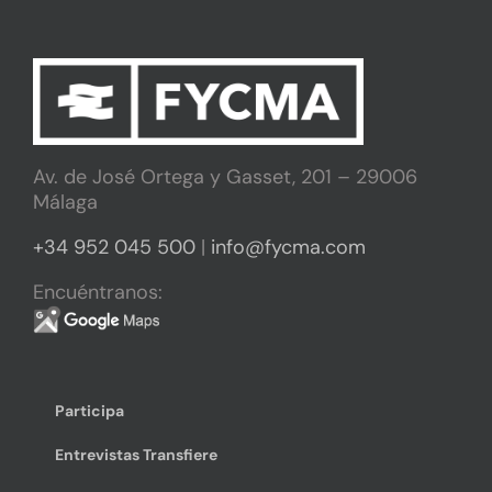
Av. de José Ortega y Gasset, 201 – 29006
Málaga
+34 952 045 500
|
info@fycma.com
Encuéntranos:
Participa
Entrevistas Transfiere