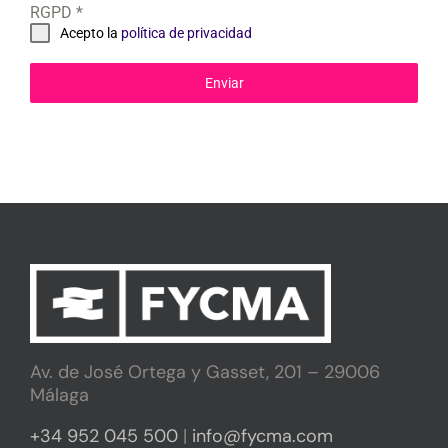
RGPD
*
Acepto la
política de privacidad
Enviar
Av. de José Ortega y Gasset, 201 – 29006
Málaga
+34 952 045 500
|
info@fycma.com