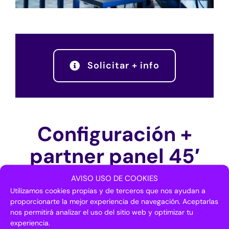
Solicitar + info
Configuración +
partner panel 45′
AVISO USO DE COOKIES
6.900
€ + 10% IVA
Utilizamos cookies propias y de terceros que nos ayudan a
10% dto. Contratando antes del 30/11/26
proporcionarte la mejor experiencia de navegación. Aceptarlas
nos permitirá analizar el uso del sitio web y optimizar tu
experiencia.