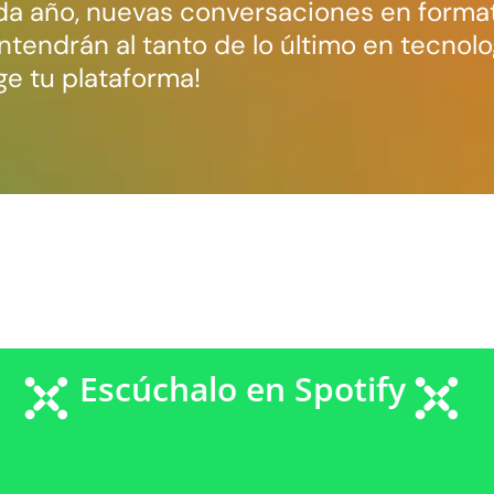
a año, nuevas conversaciones en forma
tendrán al tanto de lo último en tecnolo
ige tu plataforma!
Escúchalo en Spotify