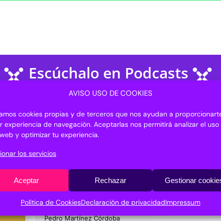
Escúchalo en Podcasts
AVISO USO DE COOKIES
izamos cookies propias y de terceros que nos ayudan a proporcionarte
r experiencia de navegación. Aceptarlas nos permitirá analizar el uso
o web y optimizar tu experiencia.
ionar los servicios
Aceptar
Rechazar
Gestionar cookie
Política de Cookies
Declaración de privacidad
Impressum