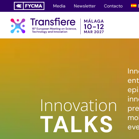
Saltar
Media
Newsletter
Contacto
al
contenido
Inn
ent
epi
Innovation
inn
pre
TALKS
mol
eve