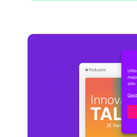
Util
mejo
siti
Gest