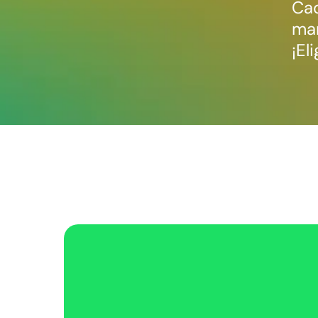
Cad
man
¡El