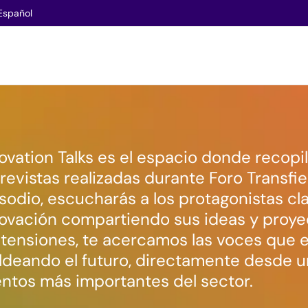
Español
ovation Talks es el espacio donde recopi
revistas realizadas durante Foro Transfi
sodio, escucharás a los protagonistas cla
ovación compartiendo sus ideas y proyec
tensiones, te acercamos las voces que 
deando el futuro, directamente desde u
ntos más importantes del sector.