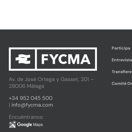
Participa
Entrevista
Transfier
Av. de José Ortega y Gasset, 201 –
Comité Or
29006 Málaga
+34 952 045 500
|
info@fycma.com
Encuéntranos: