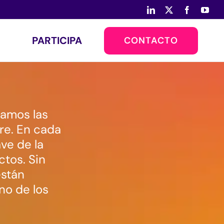
LinkedIn
X
Facebook
You
PARTICIPA
CONTACTO
lamos las
ere. En cada
ve de la
tos. Sin
están
no de los