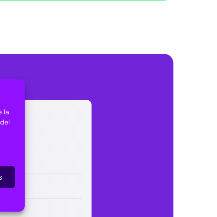
 la
 del
s