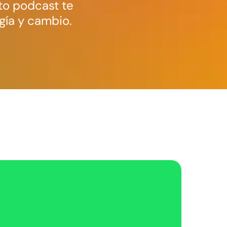
to podcast te
gía y cambio.