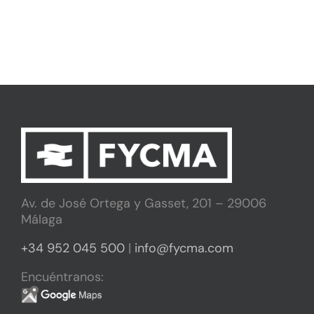
Av. de José Ortega y Gasset, 201 – 29006
Málaga
+34 952 045 500
|
info@fycma.com
Encuéntranos: