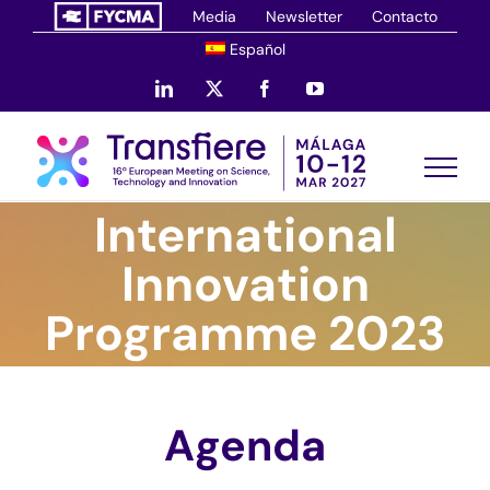
Saltar
Media
Newsletter
Contacto
al
Español
contenido
LinkedIn
X
Facebook
YouTube
International
Innovation
Programme 2023
Agenda