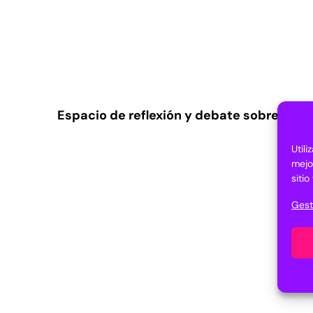
Espacio de reflexión y debate sobre las i
Util
mejo
siti
Gest