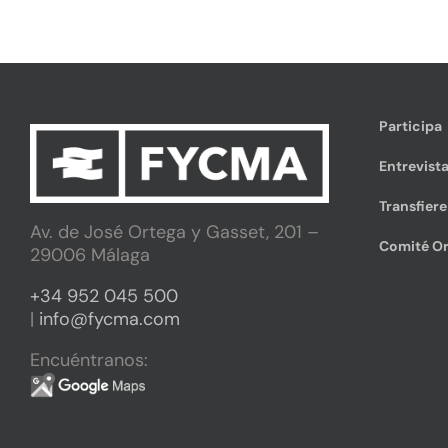
Participa
Entrevista
Transfier
Av. de José Ortega y Gasset, 201 –
Comité Or
29006 Málaga
+34 952 045 500
|
info@fycma.com
Encuéntranos: