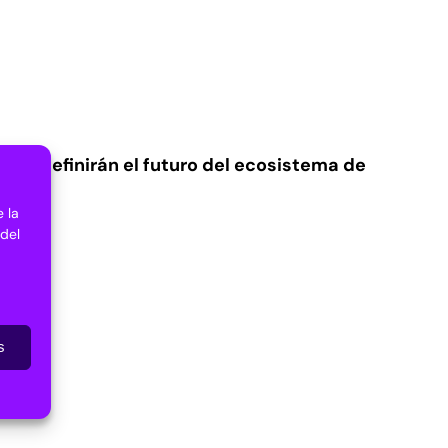
 que definirán el futuro del ecosistema de
 la
 del
s