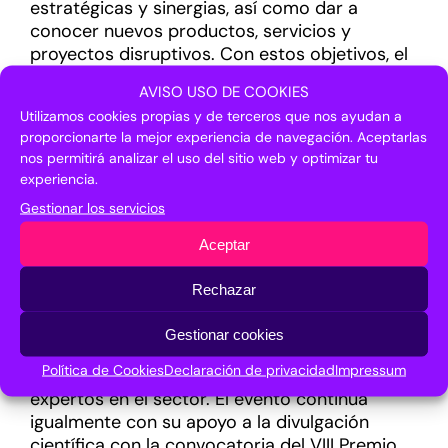
estratégicas y sinergias, así como dar a
conocer nuevos productos, servicios y
proyectos disruptivos. Con estos objetivos, el
foro incorporará espacios para el
networking
,
AVISO USO DE COOKIES
el lanzamiento de retos tecnológicos y la
Utilizamos cookies propias y de terceros que nos ayudan a
presentación de prototipos, al tiempo que
proporcionarte la mejor experiencia de navegación. Aceptarlas
volverá a poner el foco en las oportunidades
nos permitirá analizar el uso del sitio web y optimizar tu
de financiación para proyectos innovadores,
experiencia.
así como en las convocatorias específicas
Gestionar los servicios
para el emprendimiento y la inversión. En este
sentido, el encuentro volverá a dar
Aceptar
protagonismo a las empresas emergentes en
la tercera edición de la
Call for Startups,
Rechazar
donde compañías de distintos países con
proyectos en materia de
deep tech
tendrán la
Gestionar cookies
oportunidad de aumentar su visibilidad ante
Política de Cookies
Declaración de privacidad
Impressum
inversores nacionales e internacionales
expertos en el sector. El evento continúa
igualmente con su apoyo a la divulgación
científica con la convocatoria del VIII Premio