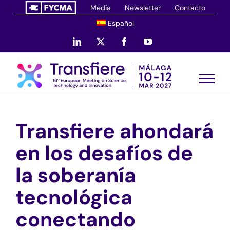
Saltar
Media
Newsletter
Contacto
al
Español
contenido
LinkedIn
X
Facebook
YouTube
Transfiere ahondará
en los desafíos de
la soberanía
tecnológica
conectando