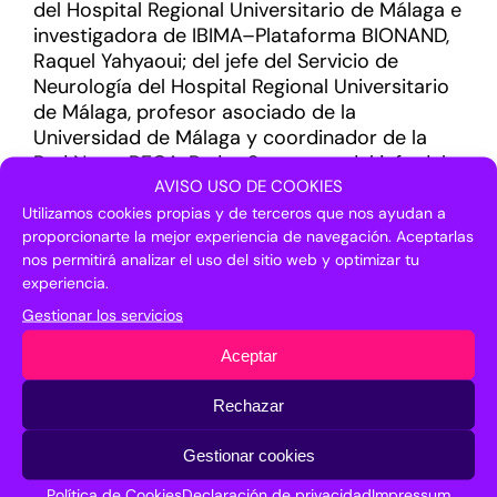
del Hospital Regional Universitario de Málaga e
investigadora de IBIMA–Plataforma BIONAND,
Raquel Yahyaoui; del jefe del Servicio de
Neurología del Hospital Regional Universitario
de Málaga, profesor asociado de la
Universidad de Málaga y coordinador de la
Red NeuroRECA, Pedro Serrano; y del jefe del
AVISO USO DE COOKIES
Área de Compra Pública Innovadora,
Protección y Transferencia de la FPA Progreso
Utilizamos cookies propias y de terceros que nos ayudan a
proporcionarte la mejor experiencia de navegación. Aceptarlas
y Salud, Carlos Larrañeta.
nos permitirá analizar el uso del sitio web y optimizar tu
experiencia.
Por último, la cooperación internacional se
explorará en el III GINI Global Innopolis Forum,
Gestionar los servicios
donde empresas, universidades y centros de
Aceptar
I+D compartirán experiencias y oportunidades
de colaboración global, fortaleciendo los
Rechazar
vínculos internacionales y fomentando la
transferencia de conocimiento entre
Gestionar cookies
diferentes ecosistemas de innovación. Global
Innopolis Network Initiative (GINI) es una red
Política de Cookies
Declaración de privacidad
Impressum