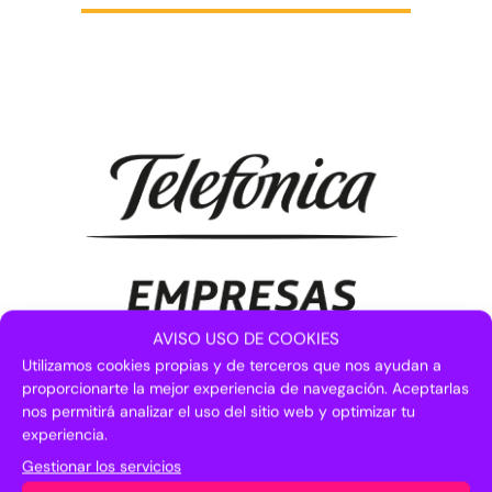
AVISO USO DE COOKIES
Utilizamos cookies propias y de terceros que nos ayudan a
proporcionarte la mejor experiencia de navegación. Aceptarlas
nos permitirá analizar el uso del sitio web y optimizar tu
experiencia.
Gestionar los servicios