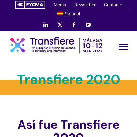
Saltar
Media
Newsletter
Contacto
al
Español
contenido
LinkedIn
X
Facebook
YouTube
Transfiere 2020
Así fue Transfiere