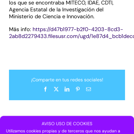
los que se encontraba MITECO, IDAE, CDTI,
Agencia Estatal de la Investigación del
Ministerio de Ciencia e Innovación.
Más info:
https://d47b1977-b2f0-4203-8cd3-
2ab8d2279433.filesusr.com/ugd/1e87d4_bcb1de
¡Comparte en tus redes sociales!
Facebook
X
LinkedIn
Pinterest
Correo
electrónico
Artículos relacionados
AVISO USO DE COOKIES
Utilizamos cookies propias y de terceros que nos ayudan a