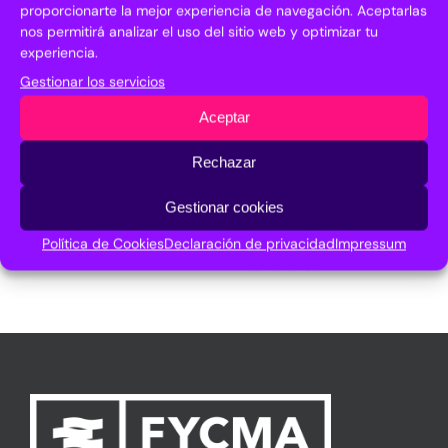
proporcionarte la mejor experiencia de navegación. Aceptarlas
nos permitirá analizar el uso del sitio web y optimizar tu
experiencia.
Gestionar los servicios
Aceptar
Digitalización del
Asamblea eNEM:
Rechazar
sector industrial de las
Oportunidades a la
PYMES: EDIHs y DIHs
financiación de las
Industrias Culturales y
Gestionar cookies
23 noviembre, 2022
|
Sin
Creativas
comentarios
Política de Cookies
Declaración de privacidad
Impressum
23 noviembre, 2022
|
Sin
comentarios