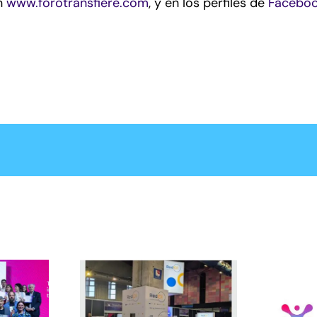
en
www.forotransfiere.com
, y en los perfiles de
Facebo