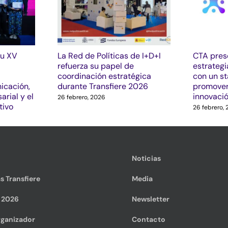
su XV
La Red de Políticas de I+D+I
CTA pres
refuerza su papel de
estrategi
coordinación estratégica
con un s
icación,
durante Transfiere 2026
promover
arial y el
innovaci
26 febrero, 2026
tivo
26 febrero,
Noticias
s Transfiere
Media
e 2026
Newsletter
ganizador
Contacto