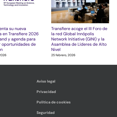
enta su nueva
Transfiere acoge el III Foro de
a en Transfiere 2026
la red Global Innópolis
tand y agenda para
Network Initiative (GINI) y la
 oportunidades de
Asamblea de Líderes de Alto
ón
Nivel
 2026
25 febrero, 2026
Aviso legal
Privacidad
Política de cookies
Seguridad