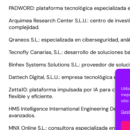
PADWORD: plataforma tecnológica especializada en 
Arquimea Research Center S.L.U.: centro de invest
complejidad.
Qraneos S.L.: especializada en ciberseguridad, anál
Tecnofly Canarias, S.L.: desarrollo de soluciones 
Binhex Systems Solutions S.L.: proveedor de soluci
Dattech Digital, S.L.U.: empresa tecnológica enfo
Util
Zetta10: plataforma impulsada por IA para conecta
mejo
flexible y eficiente.
siti
HMS Intelligence International Engineering Develop
Gest
avanzados.
MNX Online S.L.: consultora especializada en market