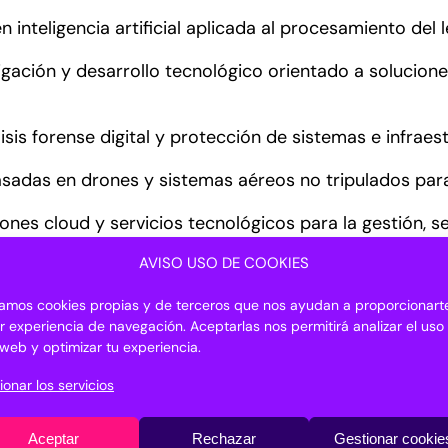
inteligencia artificial aplicada al procesamiento del
igación y desarrollo tecnológico orientado a solucion
isis forense digital y protección de sistemas e infraes
basadas en drones y sistemas aéreos no tripulados para
ones cloud y servicios tecnológicos para la gestión, s
AVISO USO DE COOKIES
cada en soluciones digitales avanzadas y desarrollo de
izamos cookies propias y de terceros que nos ayudan a proporcionarte
r talento joven con empresas líderes, facilitando la c
r experiencia de navegación. Aceptarlas nos permitirá analizar el uso
o web y optimizar tu experiencia.
ment: ingeniería orientada al desarrollo de soluciones
ionar los servicios
ing digital, transformación digital y soluciones tecnol
Aceptar
Rechazar
Gestionar cookie