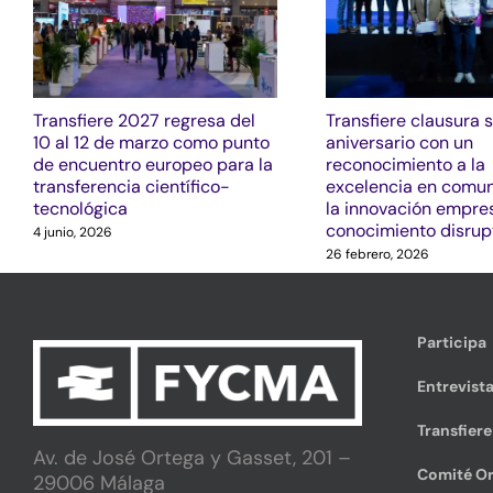
Transfiere 2027 regresa del
Transfiere clausura 
10 al 12 de marzo como punto
aniversario con un
de encuentro europeo para la
reconocimiento a la
transferencia científico-
excelencia en comun
tecnológica
la innovación empres
conocimiento disrup
4 junio, 2026
26 febrero, 2026
Participa
Entrevista
Transfier
Av. de José Ortega y Gasset, 201 –
Comité Or
29006 Málaga