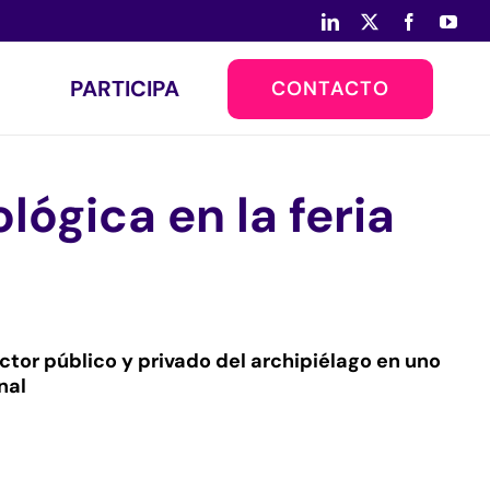
LinkedIn
X
Facebook
You
PARTICIPA
CONTACTO
lógica en la feria
or público y privado del archipiélago en uno
nal