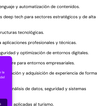
 lenguaje y automatización de contenidos.
es deep tech para sectores estratégicos y de alta
tructuras tecnológicas.
 aplicaciones profesionales y técnicas.
eguridad y optimización de entornos digitales.
 software para entornos empresariales.
 la
olaboración y adquisición de experiencia de forma
 del
 para análisis de datos, seguridad y sistemas
ógicas aplicadas al turismo.
s