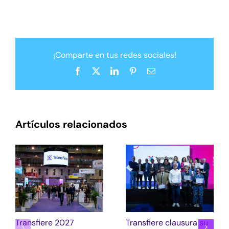
¡Comparte en tus redes sociales!
Facebook
X
LinkedIn
Pinterest
Correo
electrónico
Artículos relacionados
Transfiere 2027
Transfiere clausura su