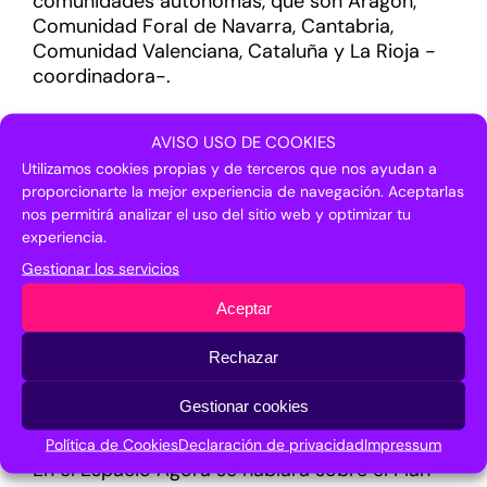
comunidades autónomas, que son Aragón,
Comunidad Foral de Navarra, Cantabria,
Comunidad Valenciana, Cataluña y La Rioja -
coordinadora-.
Otras regiones participantes presentarán sus
AVISO USO DE COOKIES
proyectos más punteros en áreas como la
Utilizamos cookies propias y de terceros que nos ayudan a
cooperación público-privada, los modelos de
proporcionarte la mejor experiencia de navegación. Aceptarlas
gobernanza y la atracción de inversión. Se
nos permitirá analizar el uso del sitio web y optimizar tu
darán a conocer casos de éxito regionales
experiencia.
como el de Castilla y León, que explicará
Gestionar los servicios
como una aceleradora como Wolaria –
número uno en España de aceleradoras
Aceptar
europeas según el ranking del Financial
Times-, ha evolucionado y se ha diversificado
Rechazar
sectorial y geográficamente para
democratizar y ampliar sus servicios al
Gestionar cookies
emprendimiento innovador.
Política de Cookies
Declaración de privacidad
Impressum
En el Espacio Ágora se hablará sobre el Plan