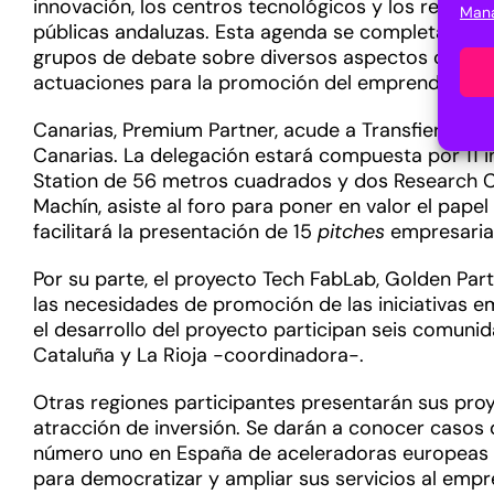
innovación, los centros tecnológicos y los represe
Mana
públicas andaluzas. Esta agenda se completa con l
grupos de debate sobre diversos aspectos como la c
actuaciones para la promoción del emprendimiento 
Canarias, Premium Partner, acude a Transfiere 20
Canarias. La delegación estará compuesta por 11 
Station de 56 metros cuadrados y dos Research Cen
Machín, asiste al foro para poner en valor el pape
facilitará la presentación de 15
pitches
empresarial
Por su parte, el proyecto Tech FabLab, Golden Part
las necesidades de promoción de las iniciativas e
el desarrollo del proyecto participan seis comun
Cataluña y La Rioja -coordinadora-.
Otras regiones participantes presentarán sus pro
atracción de inversión. Se darán a conocer casos 
número uno en España de aceleradoras europeas seg
para democratizar y ampliar sus servicios al emp