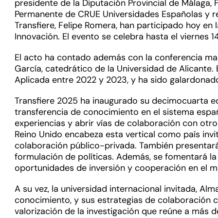
presidente de la Diputación Provincial de Málaga, 
Permanente de CRUE Universidades Españolas y rect
Transfiere, Felipe Romera, han participado hoy en 
Innovación. El evento se celebra hasta el viernes
El acto ha contado además con la conferencia magi
García, catedrático de la Universidad de Alicante.
Aplicada entre 2022 y 2023, y ha sido galardonado
Transfiere 2025 ha inaugurado su decimocuarta ed
transferencia de conocimiento en el sistema españ
experiencias y abrir vías de colaboración con otro
Reino Unido encabeza esta vertical como país inv
colaboración público-privada. También presentará
formulación de políticas. Además, se fomentará l
oportunidades de inversión y cooperación en el m
A su vez, la universidad internacional invitada, A
conocimiento, y sus estrategias de colaboración co
valorización de la investigación que reúne a más d