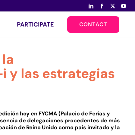
LinkedIn
Facebook
X
You
PARTICIPATE
CONTACT
 la
i y las estrategias
edición hoy en FYCMA (Palacio de Ferias y
resencia de delegaciones procedentes de más
ipación de Reino Unido como país invitado y la