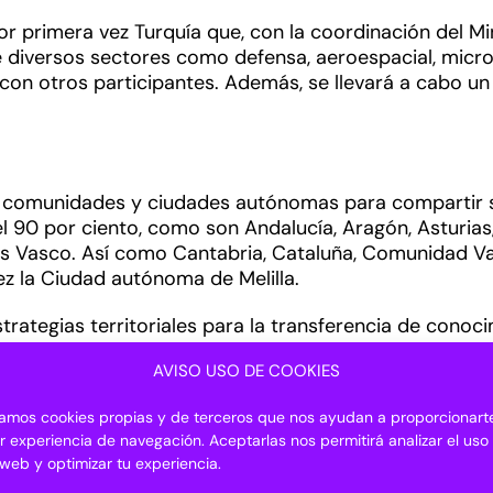
or primera vez Turquía que, con la coordinación del Mi
diversos sectores como defensa, aeroespacial, microel
con otros participantes. Además, se llevará a cabo u
as comunidades y ciudades autónomas para compartir s
, el 90 por ciento, como son Andalucía, Aragón, Asturias
aís Vasco. Así como Cantabria, Cataluña, Comunidad Val
ez la Ciudad autónoma de Melilla.
strategias territoriales para la transferencia de cono
una presencia destacada en Transfiere con un espacio 
AVISO USO DE COOKIES
bajo la marca Junta de Andalucía y donde están repres
resencia del Ejecutivo autonómico se verá reforzada 
izamos cookies propias y de terceros que nos ayudan a proporcionarte
os, que presentará su amplia cartera de servicios.
r experiencia de navegación. Aceptarlas nos permitirá analizar el uso
o web y optimizar tu experiencia.
ón e Innovación, José Carlos Gómez Villamandos, mante