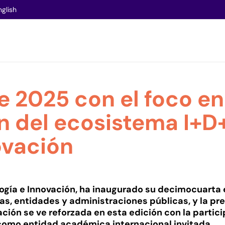
nglish
 2025 con el foco en
n del ecosistema I+D+
ovación
ología e Innovación, ha inaugurado su decimocuarta 
, entidades y administraciones públicas, y la p
ación se ve reforzada en esta edición con la partic
 como entidad académica internacional invitada