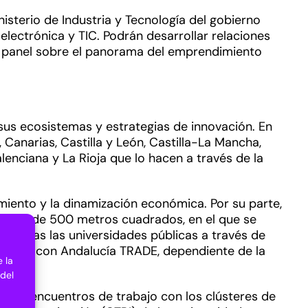
nisterio de Industria y Tecnología del gobierno
ectrónica y TIC. Podrán desarrollar relaciones
n panel sobre el panorama del emprendimiento
us ecosistemas y estrategias de innovación. En
, Canarias, Castilla y León, Castilla-La Mancha,
enciana y La Rioja que lo hacen a través de la
cimiento y la dinamización económica. Por su parte,
de más de 500 metros cuadrados, en el que se
entadas las universidades públicas a través de
también con Andalucía TRADE, dependiente de la
 la
 del
ndrá encuentros de trabajo con los clústeres de