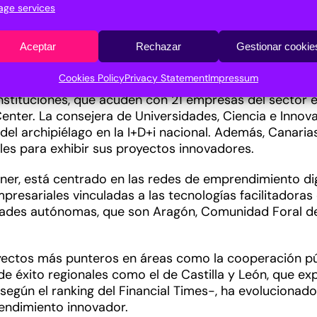
ntantes de las Oficinas de Transferencia de Resultados
ge services
a participación de los diferentes altos cargos de la 
arrera de Andalucía por la fusión nuclear, la política
Aceptar
Rechazar
Gestionar cookie
universitario o el nuevo marco regulador de la I+D+I.
Cookies Policy
Privacy Statement
Impressum
25 con una relevante representación cohesionada baj
instituciones, que acuden con 21 empresas del sector
ter. La consejera de Universidades, Ciencia e Innova
l del archipiélago en la I+D+i nacional. Además, Canar
es para exhibir sus proyectos innovadores.
ner, está centrado en las redes de emprendimiento digi
mpresariales vinculadas a las tecnologías facilitador
idades autónomas, que son Aragón, Comunidad Foral d
yectos más punteros en áreas como la cooperación pú
de éxito regionales como el de Castilla y León, que 
ún el ranking del Financial Times-, ha evolucionado 
rendimiento innovador.