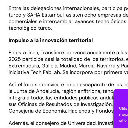
Entre las delegaciones internacionales, participa p
turco y SAHA Estambul, asisten ocho empresas de 
comerciales e intercambiar avances tecnológicos 
tecnológico turco.
Impulso a la innovación territorial
En esta línea, Transfiere convoca anualmente a l
2025 participa casi la totalidad de los territorios
Extremadura, Galicia, Madrid, Murcia, Navarra y P
iniciativa Tech FabLab. Se incorpora por primera v
Así, el foro se convierte en un escaparate de las e
la Junta de Andalucía, región anfitriona, tendrá 
integra a todas las entidades públicas andaluzas 
sus Oficinas de Resultados de Investigación. La p
Util
Consejería de Economía, Hacienda y Fondos Europe
mejo
siti
Además, el consejero de Universidad, Investigaci