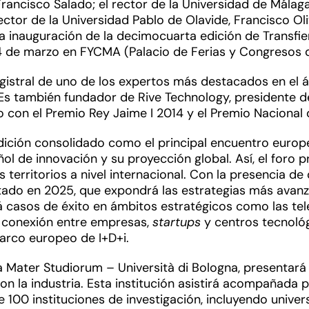
Francisco Salado; el rector de la Universidad de Málag
or de la Universidad Pablo de Olavide, Francisco Oli
la inauguración de la decimocuarta edición de Transfie
 14 de marzo en FYCMA (Palacio de Ferias y Congresos 
stral de uno de los expertos más destacados en el ám
 Es también fundador de Rive Technology, presidente d
 con el Premio Rey Jaime I 2014 y el Premio Nacional 
ición consolidado como el principal encuentro europe
ol de innovación y su proyección global. Así, el foro
s territorios a nivel internacional. Con la presencia 
itado en 2025, que expondrá las estrategias más avan
 casos de éxito en ámbitos estratégicos como las tel
a conexión entre empresas,
startups
y centros tecnoló
arco europeo de I+D+i.
lma Mater Studiorum – Università di Bologna, presentar
n la industria. Esta institución asistirá acompañada po
e 100 instituciones de investigación, incluyendo univer