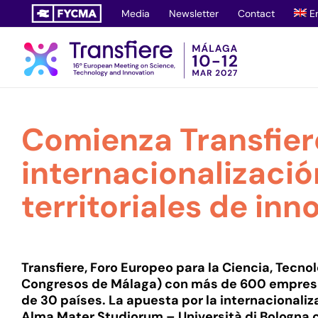
Skip
Media
Newsletter
Contact
E
to
content
Comienza Transfiere
internacionalizació
territoriales de inn
Transfiere, Foro Europeo para la Ciencia, Tecn
Congresos de Málaga) con más de 600 empresas
de 30 países. La apuesta por la internacionaliz
Alma Mater Studiorum – Università di Bologna