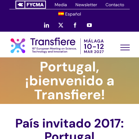
Saltar
Media
Newsletter
Contacto
al
Español
contenido
LinkedIn
X
Facebook
YouTube
Portugal,
¡bienvenido a
Transfiere!
País invitado 2017:
Portugal