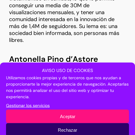
conseguir una media de 30M de
visualizaciones mensuales, y tener una
comunidad interesada en la innovación de
más de 1,4M de seguidores. Su lema es: una
sociedad bien informada, son personas más
libres.
Antonella Pino d’Astore
AVISO USO DE COOKIES
Utilizamos cookies propias y de terceros que nos ayudan a
proporcionarte la mejor experiencia de navegación. Aceptarlas
Periodista
especializada en cultura, turismo e
nos permitirá analizar el uso del sitio web y optimizar tu
innovación, con una trayectoria centrada en la
experiencia.
divulgación del conocimiento científico y
Gestionar los servicios
tecnológico aplicado a la sociedad y al
desarrollo sostenible. A lo largo de
Aceptar
su
carrera
ha trabajado en la intersección entre
Rechazar
tecnología, sostenibilidad y territorio,