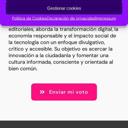
analizando cómo la innovación digital
Gestionar cookies
transforma sectores clave como el turismo, la
movilidad, la energía y la comunicación. A
Política de Cookies
Declaración de privacidad
Impressum
través de artículos, reportajes y proyectos
editoriales, aborda la transformación digital, la
economía responsable y el impacto social de
la tecnología con un enfoque divulgativo,
crítico y accesible.
Su
objetivo es acercar la
innovación a la ciudadanía y fomentar una
cultura informada, consciente y orientada al
bien común.
Enviar mi voto