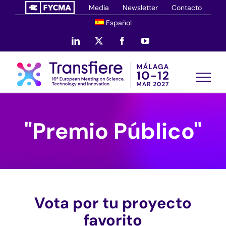
Saltar
Media
Newsletter
Contacto
al
Español
contenido
LinkedIn
X
Facebook
YouTube
"Premio Público"
Vota por tu proyecto
favorito