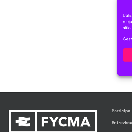
Util
mejo
siti
Gest
Participa
Entrevista