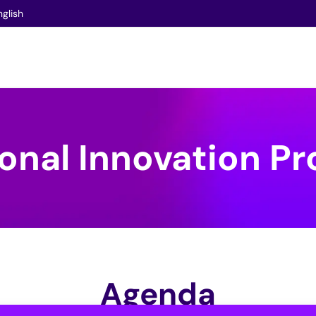
nglish
ional Innovation 
Agenda