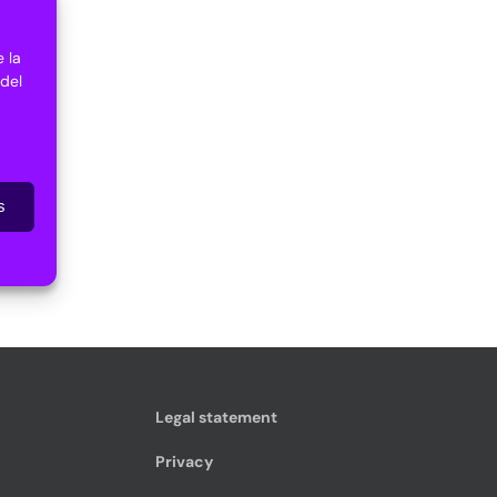
 la
 del
s
Legal statement
Privacy