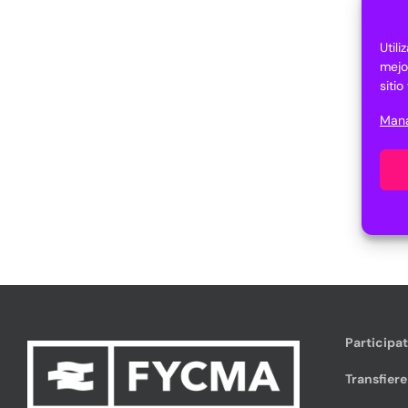
Util
mejo
siti
Mana
Participa
Transfiere