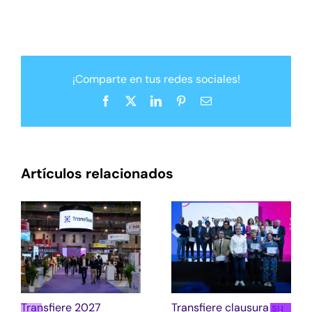
¡Comparte en tus redes sociales!
Facebook
X
LinkedIn
Pinterest
Correo
electrónico
Artículos relacionados
Transfiere 2027
Transfiere clausura su