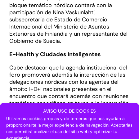
bloque temático nórdico contará con la
participación de Nina Vaskunlahti,
subsecretaria de Estado de Comercio
Internacional del Ministerio de Asuntos
Exteriores de Finlandia y un representante del
Gobierno de Suecia.
E-Health y Ciudades Inteligentes
Cabe destacar que la agenda institucional del
foro promoverá además la interacción de las
delegaciones nórdicas con los agentes del
ámbito I+D+i nacionales presentes en el
encuentro que contará además con reuniones
temáticas específicas en torno a la innovación,
la conectividad y la digitalización aplicadas a
AVISO USO DE COOKIES
los ámbitos de la salud (E-Health), la industria,
Utilizamos cookies propias y de terceros que nos ayudan a
las ciudades inteligentes o el ciclo del agua.
proporcionarte la mejor experiencia de navegación. Aceptarlas
nos permitirá analizar el uso del sitio web y optimizar tu
El foro coincide con la Presidencia de Suecia
experiencia.