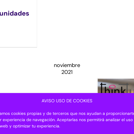
unidades
noviembre
2021
AVISO USO DE COOKIES
izamos cookies propias y de terceros que nos ayudan a proporcionarte
r experiencia de navegación. Aceptarlas nos permitirá analizar el uso
o web y optimizar tu experiencia.