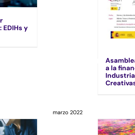
r
: EDIHs y
Asamble
a la fina
Industria
Creativa
marzo 2022