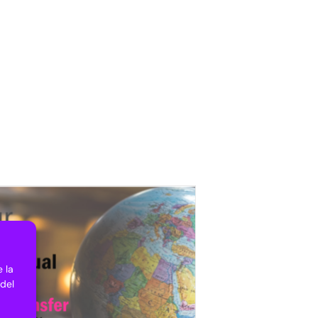
 la
 del