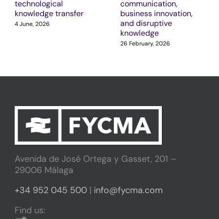
technological
communication,
knowledge transfer
business innovation,
and disruptive
4 June, 2026
knowledge
26 February, 2026
Avenida de José Ortega y Gasset, 201 –
29006 Málaga
+34 952 045 500
|
info@fycma.com
Find us: