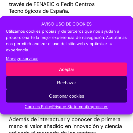
través de FENAEIC o Fedit Centros
Tecnológicos de España.
Precisamente 22 centros tecnológicos y
AVISO USO DE COOKIES
agrupaciones autonómicas de centros
Utilizamos cookies propias y de terceros que nos ayudan a
tecnológicos participan en el stand agrupado
proporcionarte la mejor experiencia de navegación. Aceptarlas
de Fedit en Transfiere 2025. Se trata de la
nos permitirá analizar el uso del sitio web y optimizar tu
experiencia.
edición en la que más centros acuden como
expositores desde los inicios del foro, que
Manage services
desde entonces ha contado con participación
Aceptar
activa por parte de la federación. AIN, AITIIP,
ATIGA, CTC, CETEM, CIDAUT, CIT-UPC, CTAG,
Rechazar
CTCR, CTIC, EURECAT, FIDAMC, FUNDITEC, ITE,
ITECAM, ITENE, LEITAT, NODDO, REDIT,
Gestionar cookies
TECNALIA, TECNOVA y TEKNIKER conforman el
stand de Fedit, la organización que representa
Cookies Policy
Privacy Statement
Impressum
a nivel nacional los centros tecnológicos.
Además de interactuar y conocer de primera
mano el valor añadido en innovación y ciencia