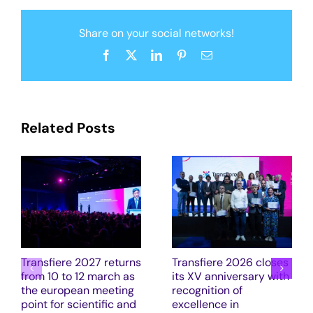
Share on your social networks!
Facebook
X
LinkedIn
Pinterest
Email
Related Posts
Transfiere 2027 returns
Transfiere 2026 closes
from 10 to 12 march as
its XV anniversary with
the european meeting
recognition of
point for scientific and
excellence in