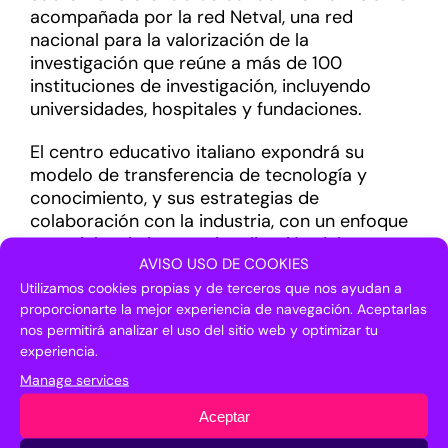
acompañada por la red Netval, una red
nacional para la valorización de la
investigación que reúne a más de 100
instituciones de investigación, incluyendo
universidades, hospitales y fundaciones.
El centro educativo italiano expondrá su
modelo de transferencia de tecnología y
conocimiento, y sus estrategias de
colaboración con la industria, con un enfoque
especial en la internacionalización del
AVISO USO DE COOKIES
conocimiento. Para ello, junto con Netval,
acudirá con proyectos como
Knowledge Share
Utilizamos cookies propias y de terceros que nos ayudan a
proporcionarte la mejor experiencia de navegación. Aceptarlas
-plataforma de innovación
matchmaking
-, el
nos permitirá analizar el uso del sitio web y optimizar tu
Premio a la Propiedad Intelectual (IPA), Master
experiencia.
KEI -intercambio de conocimiento e impacto-,
medidas para la financiación de las
spin-offs
o
Manage services
el Bando UTT -fomento del funcionamiento de
Aceptar
las oficinas de transferencia de