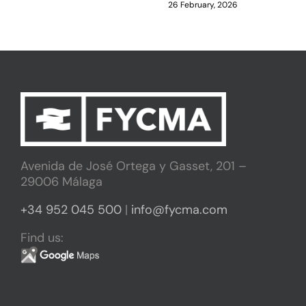
26 February, 2026
Avenida de José Ortega y Gasset, 201 –
29006 Málaga
+34 952 045 500
|
info@fycma.com
Find us: