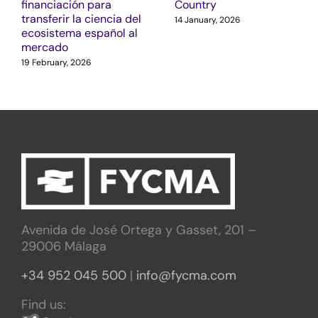
financiación para
Country
transferir la ciencia del
14 January, 2026
ecosistema español al
mercado
19 February, 2026
Avenida de José Ortega y Gasset, 201 –
29006 Málaga
+34 952 045 500
|
info@fycma.com
Find us: