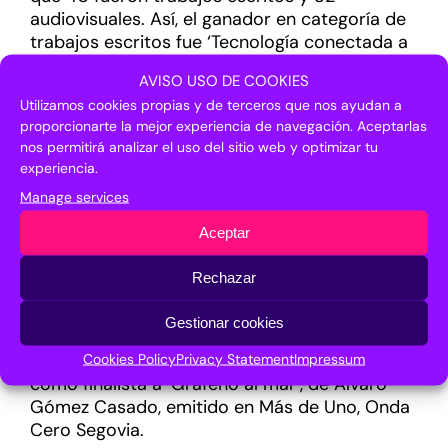
audiovisuales. Así, el ganador en categoría de
trabajos escritos fue ‘Tecnología conectada a
las neuronas’, de Laura Chaparro Domínguez,
AVISO USO DE COOKIES
publicado en la revista MUY INTERESANTE –
Utilizamos cookies propias y de terceros que nos ayudan a
Edición coleccionista. Además, el artículo ‘Los
proporcionarte la mejor experiencia de navegación. Aceptarlas
fármacos más caros del mundo: la gran
nos permitirá analizar el uso del sitio web y optimizar tu
esperanza para frenar la pandemia’, de Manuel
experiencia.
Asende Vázquez y Artur Galocha, publicado en
Manage services
Materia, sección de Ciencia de EL PAÍS, obtuvo
una mención especial.
Aceptar
Por su parte el galardón en categoría de
Rechazar
trabajos audiovisuales recayó en el ‘Especial
La Noche Europea de los Investigadores’, de
Gestionar cookies
Fátima Ruiz González, emitido en Andalucía
Cookies Policy
Privacy Statement
Impressum
Televisión RTVA. Esta categoría tuvo además
como finalista a ‘Grafeno al mar’, de Álvaro
Gómez Casado, emitido en Más de Uno, Onda
Cero Segovia.