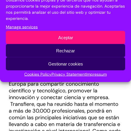
inversor en ciencia como iniciativa rentable y
proporcionarte la mejor experiencia de navegación. Aceptarlas
clave para el crecimiento de los territorios. De
nos permitirá analizar el uso del sitio web y optimizar tu
esta forma, el BOOSTING ZONE de CDTI
experiencia.
concentrará instrumentos y ayudas
Manage services
financieras reunidas en una misma zona, casos
de éxito en torno a la transferencia y áreas de
Aceptar
información y asesoría especializadas sobre
acceso a instrumentos de financiación tanto
Rechazar
nacionales como internacionales.
Gestionar cookies
El foro vuelve en 2022 en su fecha habitual
Cookies Policy
Privacy Statement
Impressum
como principal encuentro de I+D+i del sur de
Europa para compartir conocimiento
científico y tecnológico, promover la
innovación y conectar ciencia y empresa.
Transfiere, que ha reunido hasta el momento
a más de 30.000 profesionales, pondrá en
común las principales iniciativas que se están
llevando a cabo en materia de transferencia e