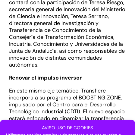
contará con la participación de Teresa Riesgo,
secretaria general de Innovación del Ministerio
de Ciencia e Innovación, Teresa Serrano,
directora general de Investigación y
Transferencia de Conocimiento de la
Consejería de Transformación Económica,
Industria, Conocimiento y Universidades de la
Junta de Andalucía, así como responsables de
innovación de distintas comunidades
autónomas.
Renovar el impulso inversor
En este mismo eje temático, Transfiere
incorpora a su programa el BOOSTING ZONE,
impulsado por el Centro para el Desarrollo
Tecnológico Industrial (CDTI). El nuevo espacio
estará enfocado en dinamizar la transferencia
como elemento de alto potencial
AVISO USO DE COOKIES
transformador, así como en renovar el impulso
Utilizamos cookies propias y de terceros que nos ayudan a